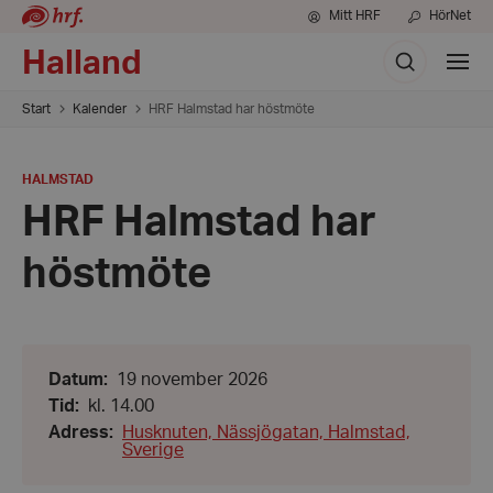
Mitt HRF
HörNet
Sök
Halland
Visa
meny
Start
Kalender
HRF Halmstad har höstmöte
PLATS
:
HALMSTAD
HRF Halmstad har
höstmöte
Datum:
Datum
:
19 november 2026
19
Tid:
Tid
:
kl. 14.00
november
kl.
2026
Adress
:
Husknuten, Nässjögatan, Halmstad,
14.00
Sverige