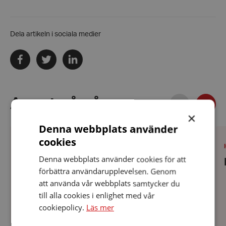
Dela artikeln i sociala medier
Dela
Dela
Dela
via
via
via
facebook
twitter
linkedin
Föregående
Annat på gång
Näst
×
Denna webbplats använder
HRF
HR
Varberg
Ha
cookies
har
ha
PLATS
:
Datum:
VARBERG
11 augusti 2026
FEL
hö
11
Denna webbplats använder cookies för att
HRF Varberg har FEL träff (fika efter
träff
augusti
(fika
förbättra användarupplevelsen. Genom
2026
lunch)
efter
att använda vår webbplats samtycker du
lunch)
till alla cookies i enlighet med vår
cookiepolicy.
Läs mer