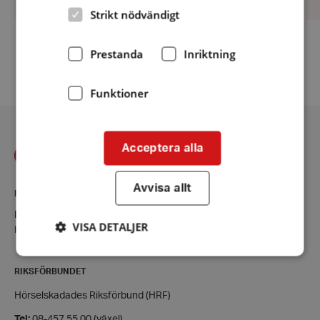
Strikt nödvändigt
Prestanda
Inriktning
Fler aktiviteter
Funktioner
Acceptera alla
Avvisa allt
KONTAKT
Halland
VISA DETALJER
Kontaktsida
RIKSFÖRBUNDET
Strikt nödvändigt
Prestanda
Inriktning
Hörselskadades Riksförbund (HRF)
Funktioner
Tel:
08-457 55 00 (växel)