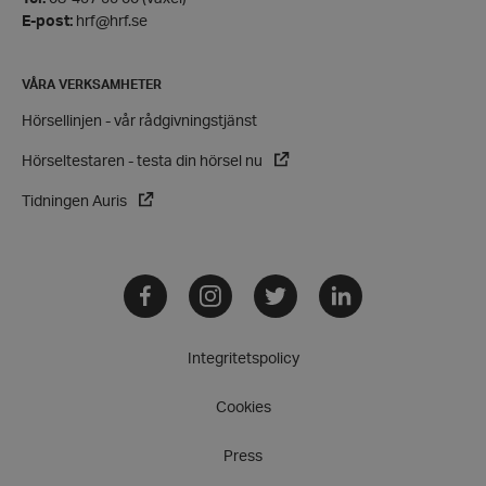
Strikt nödvändiga kakor tillåter
E-post:
hrf@hrf.se
kärnwebbplatsfunktioner som användarinloggning
och kontohantering. Webbplatsen kan inte
användas ordentligt utan strikt nödvändiga cookies.
VÅRA VERKSAMHETER
Leverantör
/
Namn
Hörsellinjen - vår rådgivningstjänst
Domän
hrf-popup-closed-*
hrf.se
Hörseltestaren - testa din hörsel nu
Tidningen Auris
Facebook
Instagram
Twitter
LinkedIn
wordpress_test_cookie
Automattic
Inc.
hrf.se
Integritetspolicy
Cookies
Google
Privacy Policy
Press
PHPSESSID
PHP.net
hrf.se