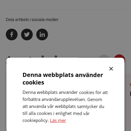
Dela artikeln i sociala medier
Dela
Dela
Dela
via
via
via
facebook
twitter
linkedin
Föregående
Annat på gång
Näst
×
Denna webbplats använder
HRF
HR
Varberg
Ha
cookies
har
ha
PLATS
:
Datum:
VARBERG
11 augusti 2026
FEL
hö
11
Denna webbplats använder cookies för att
HRF Varberg har FEL träff (fika efter
träff
augusti
(fika
förbättra användarupplevelsen. Genom
2026
lunch)
efter
att använda vår webbplats samtycker du
lunch)
till alla cookies i enlighet med vår
cookiepolicy.
Läs mer