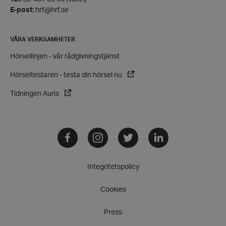
Strikt nödvändiga kakor tillåter
E-post:
hrf@hrf.se
kärnwebbplatsfunktioner som användarinloggning
och kontohantering. Webbplatsen kan inte
användas ordentligt utan strikt nödvändiga cookies.
VÅRA VERKSAMHETER
Leverantör
/
Namn
Hörsellinjen - vår rådgivningstjänst
Domän
hrf-popup-closed-*
hrf.se
Hörseltestaren - testa din hörsel nu
Tidningen Auris
Facebook
Instagram
Twitter
LinkedIn
wordpress_test_cookie
Automattic
Inc.
hrf.se
Integritetspolicy
Cookies
Google
Privacy Policy
Press
PHPSESSID
PHP.net
hrf.se