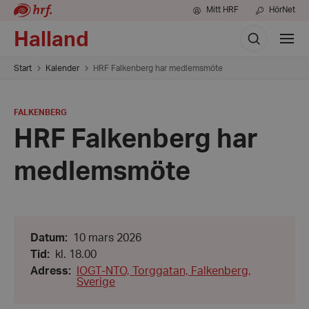
Mitt HRF
HörNet
Sök
Halland
Visa
meny
Start
Kalender
HRF Falkenberg har medlemsmöte
PLATS
:
FALKENBERG
HRF Falkenberg har
medlemsmöte
Datum:
Datum
:
10 mars 2026
10
Tid:
Tid
:
kl. 18.00
mars
kl.
2026
Adress
:
IOGT-NTO, Torggatan, Falkenberg,
18.00
Sverige