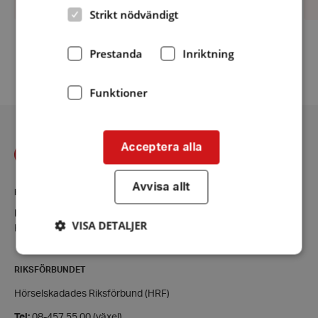
Strikt nödvändigt
Prestanda
Inriktning
Fler aktiviteter
Funktioner
Acceptera alla
Avvisa allt
KONTAKT
Halland
VISA DETALJER
Kontaktsida
RIKSFÖRBUNDET
Strikt nödvändigt
Prestanda
Inriktning
Hörselskadades Riksförbund (HRF)
Funktioner
Tel:
08-457 55 00 (växel)