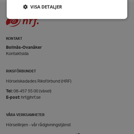
VISA DETALJER
Strikt nödvändigt
Prestanda
Inriktning
KONTAKT
Funktioner
Bollnäs-Ovanåker
Strikt nödvändiga kakor tillåter
Kontaktsida
kärnwebbplatsfunktioner som användarinloggning
och kontohantering. Webbplatsen kan inte
användas ordentligt utan strikt nödvändiga cookies.
RIKSFÖRBUNDET
Leverantör
/
Namn
Domän
Hörselskadades Riksförbund (HRF)
hrf-popup-closed-*
hrf.se
Tel:
08-457 55 00 (växel)
E-post:
hrf@hrf.se
VÅRA VERKSAMHETER
Hörsellinjen - vår rådgivningstjänst