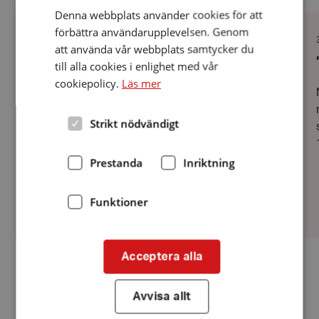
Denna webbplats använder cookies för att
Vår
”Bl
lunch
vä
förbättra användarupplevelsen. Genom
m
Datum:
9 mars 2026
att använda vår webbplats samtycker du
di
9
Vår lunch
hö
mars
till alla cookies i enlighet med vår
2026
cookiepolicy.
Läs mer
Hej på er !Vi bjuder in till en riktigt härlig
vårmiddag i Rengsjö den 9 april, start kl. 12.30.
Strikt nödvändigt
Vi ses på INOM 20, tidigare Ringshögen.På
menyn står grillad kycklingfilé med Carolina
BBQ-sås, salladsbuffé, surdegsbröd,...
Prestanda
Inriktning
Funktioner
Acceptera alla
Fler nyheter
Avvisa allt