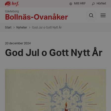
Mitt HRF
HörNet
Gävleborg
Sök
Visa
Bollnäs-Ovanåker
meny
Start
Nyheter
God Jul o Gott Nytt År
Datum:
20 december 2024
20
God Jul o Gott Nytt År
december
2024