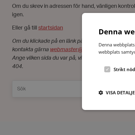
Om du skrev in adressen för hand, vänligen kontro
igen.
Eller gå till
startsidan
Denna web
Om du klickade på en länk på webbplatsen och fic
Denna webbplats 
kontakta gärna
webmaster@hrf.se
.
webbplats samtyck
Ange vilken sida du var på, vilken länk du klickade 
404.
Strikt nö
Sök
VISA DETALJ
Strikt nödvändiga ka