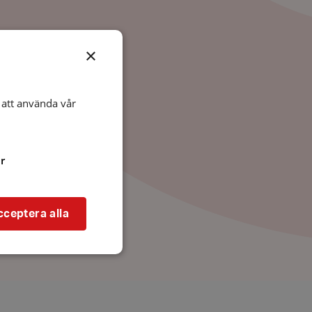
×
att använda vår
r
cceptera alla
bbplatsen kan inte