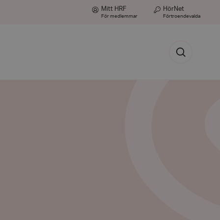
Mitt HRF
HörNet
För medlemmar
Förtroendevalda
Sök