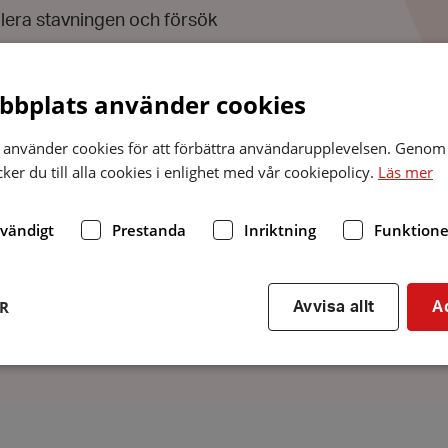
llera stavningen och försök
bplats använder cookies
k upp den här sidan,
använder cookies för att förbättra användarupplevelsen. Genom 
er du till alla cookies i enlighet med vår cookiepolicy.
Läs mer
på och att du fick felkoden
dvändigt
Prestanda
Inriktning
Funktione
Sök
ER
Avvisa allt
A
Strikt nödvändigt
Prestanda
Inriktning
Funktioner
kor tillåter kärnwebbplatsfunktioner som användarinloggning och kontohantering. We