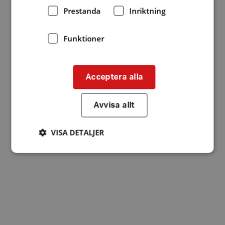
Prestanda
Inriktning
Funktioner
Acceptera alla
Avvisa allt
VISA DETALJER
Strikt nödvändigt
Prestanda
Inriktning
Funktioner
Strikt nödvändiga kakor tillåter
kärnwebbplatsfunktioner som användarinloggning
och kontohantering. Webbplatsen kan inte