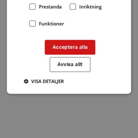
Prestanda
Inriktning
Funktioner
Acceptera alla
Avvisa allt
VISA DETALJER
Strikt nödvändigt
Prestanda
Inriktning
Funktioner
Strikt nödvändiga kakor tillåter
kärnwebbplatsfunktioner som användarinloggning
och kontohantering. Webbplatsen kan inte