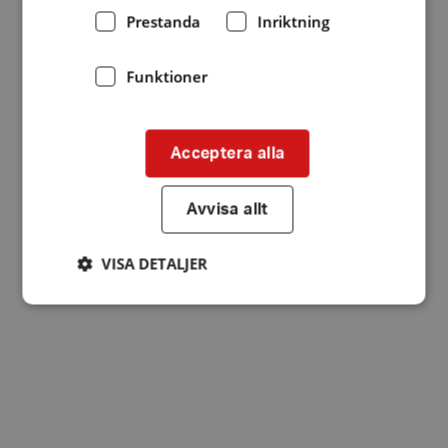
Prestanda
Inriktning
Funktioner
Acceptera alla
Avvisa allt
VISA DETALJER
Strikt nödvändigt
Prestanda
Inriktning
Funktioner
Strikt nödvändiga kakor tillåter
kärnwebbplatsfunktioner som användarinloggning
och kontohantering. Webbplatsen kan inte