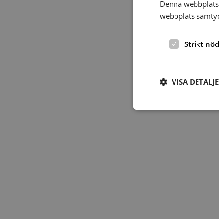
Denna webbplats 
webbplats samtyck
Strikt nö
VISA DETALJ
Strikt nödvändiga ka
användas ordentligt 
Namn
hrf-popup-closed-*