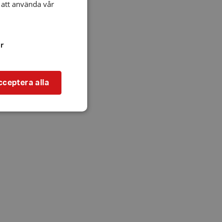
att använda vår
r
cceptera alla
bbplatsen kan inte
l när användaren
ookie innehåller
an användas för
ren