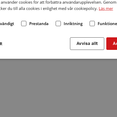
använder cookies för att förbättra användarupplevelsen. Genom 
er du till alla cookies i enlighet med vår cookiepolicy.
Läs mer
dvändigt
Prestanda
Inriktning
Funktione
ER
Avvisa allt
A
Strikt nödvändigt
Prestanda
Inriktning
Funktioner
kor tillåter kärnwebbplatsfunktioner som användarinloggning och kontohantering. We
utan strikt nödvändiga cookies.
Leverantör
/
Utgång
Beskrivning
Domän
hrf.se
Session
Används för att spara va
stänger en notis. Denna c
ingen information som k
identifiering av använda