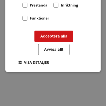
Prestanda
Inriktning
Funktioner
Acceptera alla
Avvisa allt
VISA DETALJER
Strikt nödvändigt
Prestanda
Inriktning
Funktioner
Strikt nödvändiga kakor tillåter
kärnwebbplatsfunktioner som användarinloggning
och kontohantering. Webbplatsen kan inte