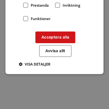
Prestanda
Inriktning
Funktioner
Acceptera alla
Avvisa allt
VISA DETALJER
Strikt nödvändigt
Prestanda
Inriktning
Funktioner
Strikt nödvändiga kakor tillåter
kärnwebbplatsfunktioner som användarinloggning
och kontohantering. Webbplatsen kan inte