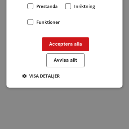
Prestanda
Inriktning
Funktioner
Acceptera alla
Avvisa allt
VISA DETALJER
Strikt nödvändigt
Prestanda
Inriktning
Funktioner
Strikt nödvändiga kakor tillåter
kärnwebbplatsfunktioner som användarinloggning
och kontohantering. Webbplatsen kan inte