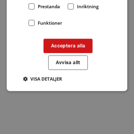
Prestanda
Inriktning
Funktioner
Acceptera alla
Avvisa allt
VISA DETALJER
Strikt nödvändigt
Prestanda
Inriktning
Funktioner
Strikt nödvändiga kakor tillåter
kärnwebbplatsfunktioner som användarinloggning
och kontohantering. Webbplatsen kan inte