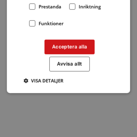
Prestanda
Inriktning
Funktioner
Acceptera alla
Avvisa allt
VISA DETALJER
Strikt nödvändigt
Prestanda
Inriktning
Funktioner
Strikt nödvändiga kakor tillåter
kärnwebbplatsfunktioner som användarinloggning
och kontohantering. Webbplatsen kan inte