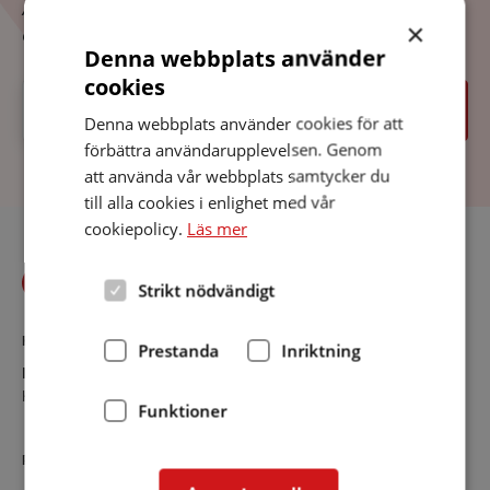
Ange vilken sida du var på, vilken länk du klickade på
×
och att du fick felkoden 404.
Denna webbplats använder
cookies
Sök
Sök
Denna webbplats använder cookies för att
förbättra användarupplevelsen. Genom
att använda vår webbplats samtycker du
till alla cookies i enlighet med vår
cookiepolicy.
Läs mer
Strikt nödvändigt
KONTAKT
Prestanda
Inriktning
Halland
Kontaktsida
Funktioner
RIKSFÖRBUNDET