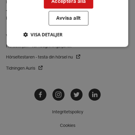
Acceptera alla
Hörselskadades Riksförbund (HRF)
Tel:
08-457 55 00 (växel)
Avvisa allt
E-post:
hrf@hrf.se
VISA DETALJER
VÅRA VERKSAMHETER
Hörsellinjen - vår rådgivningstjänst
Hörseltestaren - testa din hörsel nu
Strikt nödvändigt
Prestanda
Inriktning
Funktioner
Tidningen Auris
Strikt nödvändiga kakor tillåter
kärnwebbplatsfunktioner som användarinloggning
och kontohantering. Webbplatsen kan inte
Facebook
Instagram
Twitter
LinkedIn
användas ordentligt utan strikt nödvändiga cookies.
Leverantör
/
Namn
Domän
Integritetspolicy
hrf-popup-closed-*
hrf.se
Cookies