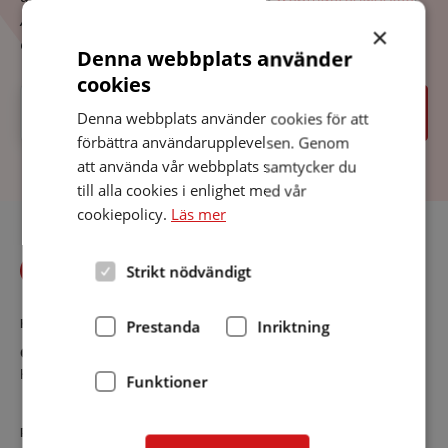
Ange vilken sida du var på, vilken länk du klickade på
×
och att du fick felkoden 404.
Denna webbplats använder
cookies
Sök
Sök
Denna webbplats använder cookies för att
förbättra användarupplevelsen. Genom
att använda vår webbplats samtycker du
till alla cookies i enlighet med vår
cookiepolicy.
Läs mer
Strikt nödvändigt
Prestanda
Inriktning
KONTAKT
Göteborg
Kontaktsida
Funktioner
RIKSFÖRBUNDET