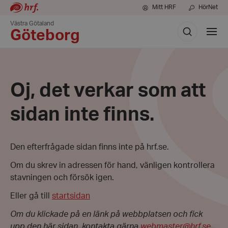
Mitt HRF
HörNet
Västra Götaland
Sök
Visa
Göteborg
meny
Oj, det verkar som att
sidan inte finns.
Den efterfrågade sidan finns inte på hrf.se.
Om du skrev in adressen för hand, vänligen kontrollera
stavningen och försök igen.
Eller gå till
startsidan
Om du klickade på en länk på webbplatsen och fick
upp den här sidan, kontakta gärna
webmaster@hrf.se
.