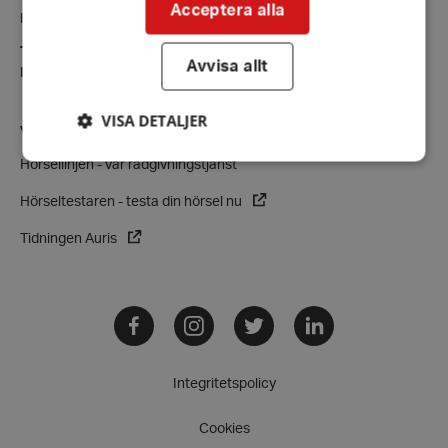
Acceptera alla
Hörselskadades Riksförbund (HRF)
Tel:
08-457 55 00 (växel)
Avvisa allt
E-post:
hrf@hrf.se
VISA DETALJER
VÅRA VERKSAMHETER
Hörsellinjen - vår rådgivningstjänst
Hörseltestaren - testa din hörsel nu
Strikt nödvändigt
Prestanda
Inriktning
Funktioner
Tidningen Auris
Strikt nödvändiga kakor tillåter
kärnwebbplatsfunktioner som användarinloggning
och kontohantering. Webbplatsen kan inte
Facebook
Instagram
Twitter
LinkedIn
användas ordentligt utan strikt nödvändiga cookies.
Leverantör
/
Namn
Domän
Integritetspolicy
hrf-popup-closed-*
hrf.se
Cookies