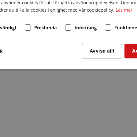
använder cookies för att förbättra användarupplevelsen. Genom 
er du till alla cookies i enlighet med vår cookiepolicy.
Läs mer
dvändigt
Prestanda
Inriktning
Funktione
ER
Avvisa allt
A
Strikt nödvändigt
Prestanda
Inriktning
Funktioner
kor tillåter kärnwebbplatsfunktioner som användarinloggning och kontohantering. We
utan strikt nödvändiga cookies.
Leverantör
/
Utgång
Beskrivning
Domän
hrf.se
Session
Används för att spara va
stänger en notis. Denna c
ingen information som k
identifiering av använda