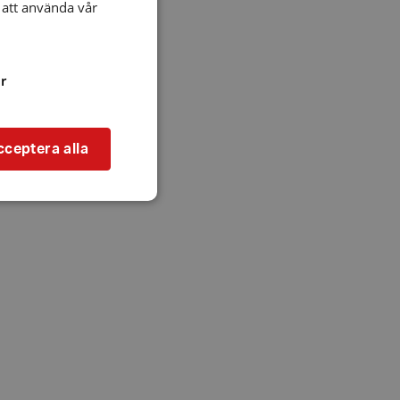
att använda vår
r
cceptera alla
bbplatsen kan inte
l när användaren
ookie innehåller
an användas för
ren