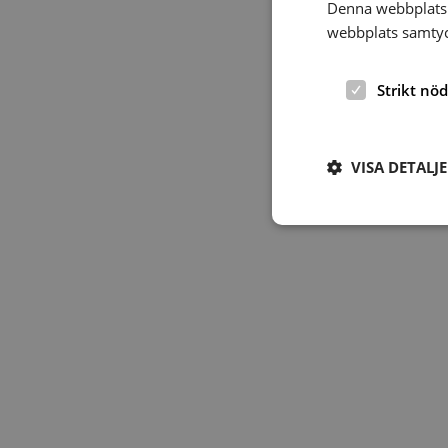
Denna webbplats 
webbplats samtyck
Strikt nö
VISA DETALJ
Strikt nödvändiga ka
användas ordentligt 
Namn
hrf-popup-closed-*